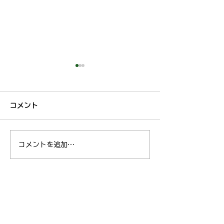
7月19日獣医師出勤変更
本日の獣医師出
について
ついて
コメント
獣医師の草村は、本日体調不
獣医師の草村は、
良のためお休みをいただきま
良のためお休みを
す。 ご迷惑おかけし申し訳
す。 ご迷惑おか
コメントを追加…
ございませんが、ご理解のほ
ございませんが、
どお願いいたします。
よろしくお願いい
トップ