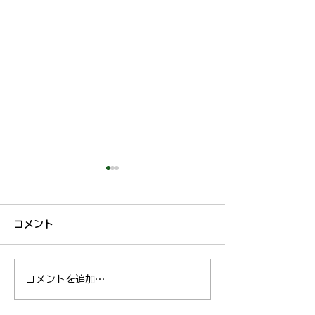
7月19日獣医師出勤変更
本日の獣医師出
について
ついて
コメント
獣医師の草村は、本日体調不
獣医師の草村は、
良のためお休みをいただきま
良のためお休みを
す。 ご迷惑おかけし申し訳
す。 ご迷惑おか
コメントを追加…
ございませんが、ご理解のほ
ございませんが、
どお願いいたします。
よろしくお願いい