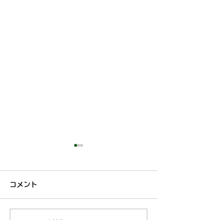
7月19日獣医師出勤変更
本日の獣医師出
について
ついて
コメント
獣医師の草村は、本日体調不
獣医師の草村は、
良のためお休みをいただきま
良のためお休みを
す。 ご迷惑おかけし申し訳
す。 ご迷惑おか