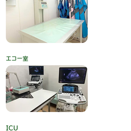
​エコー室​
ICU​